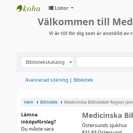
Listor
Medicinska Biblioteket RJH
Välkommen till Medi
Vi är till för dig som är anställd av
Avancerad sökning
Bibliotek
Hem
Bibliotek
Medicinska Biblioteket Region Jäm
Medicinska Bi
Lämna
inköpsförslag?
Östersunds sjukhus
Du måste vara
831 83
Östersund