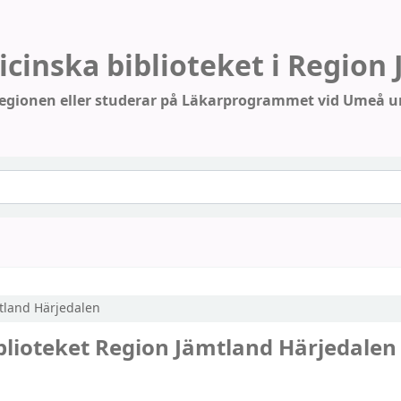
cinska biblioteket i Region
 regionen
eller studerar på Läkarprogrammet vid Umeå un
tland Härjedalen
blioteket Region Jämtland Härjedalen