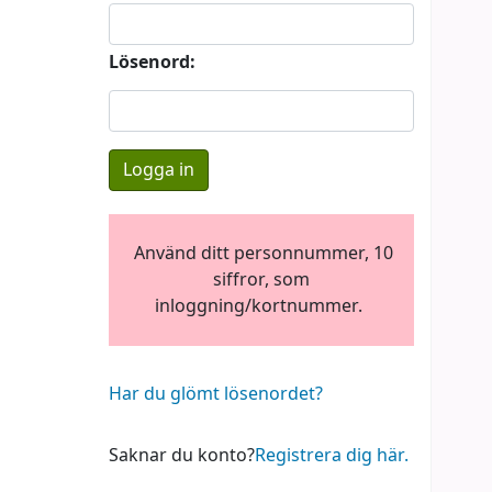
Lösenord:
Använd ditt personnummer, 10
siffror, som
inloggning/kortnummer.
Har du glömt lösenordet?
Saknar du konto?
Registrera dig här.