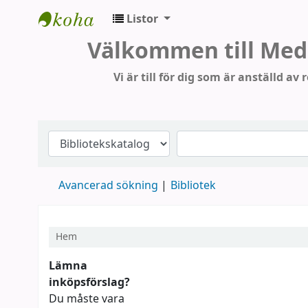
Listor
Medicinska Biblioteket RJH
Välkommen till Medi
Vi är till för dig som är anställd av
Avancerad sökning
Bibliotek
Hem
Koha hem
Lämna
inköpsförslag?
Du måste vara